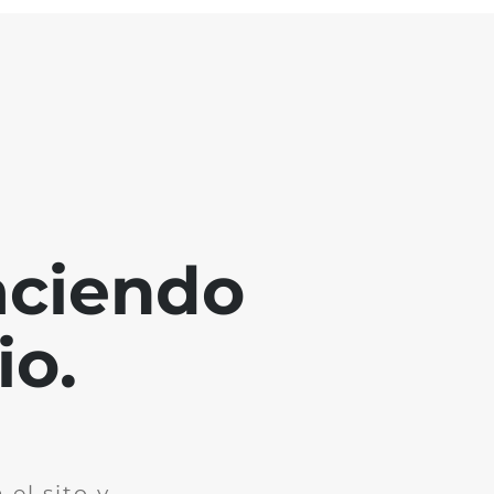
aciendo
io.
el sito y