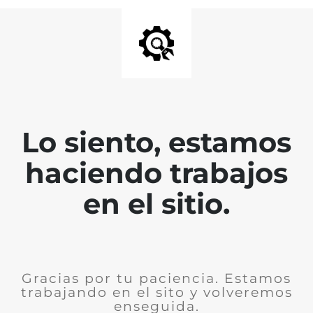
Lo siento, estamos
haciendo trabajos
en el sitio.
Gracias por tu paciencia. Estamos
trabajando en el sito y volveremos
enseguida.