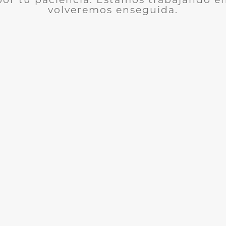
volveremos enseguida.