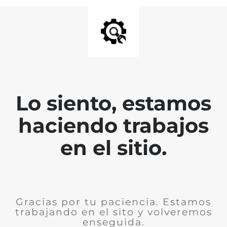
Lo siento, estamos
haciendo trabajos
en el sitio.
Gracias por tu paciencia. Estamos
trabajando en el sito y volveremos
enseguida.