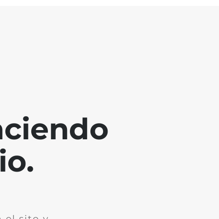
aciendo
io.
el sito y