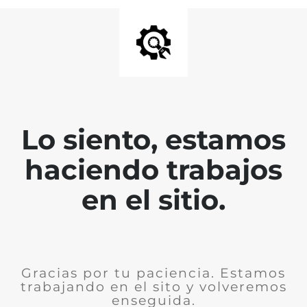
Lo siento, estamos
haciendo trabajos
en el sitio.
Gracias por tu paciencia. Estamos
trabajando en el sito y volveremos
enseguida.