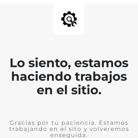
Lo siento, estamos
haciendo trabajos
en el sitio.
Gracias por tu paciencia. Estamos
trabajando en el sito y volveremos
enseguida.