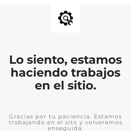
Lo siento, estamos
haciendo trabajos
en el sitio.
Gracias por tu paciencia. Estamos
trabajando en el sito y volveremos
enseguida.